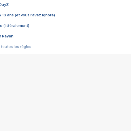
 DayZ
 a 13 ans (et vous l'avez ignoré)
e (littéralement)
im Rayan
 toutes les règles
s les jeux vidéo
us choquant de Rockstar ? - Le scandale BULLY
e plus moche de Steam
du RÊVE tourne au CAUCHEMAR
pendant 8 heures
it… à tort
umiliés par un jeu vidéo
ire - Final Fantasy 8