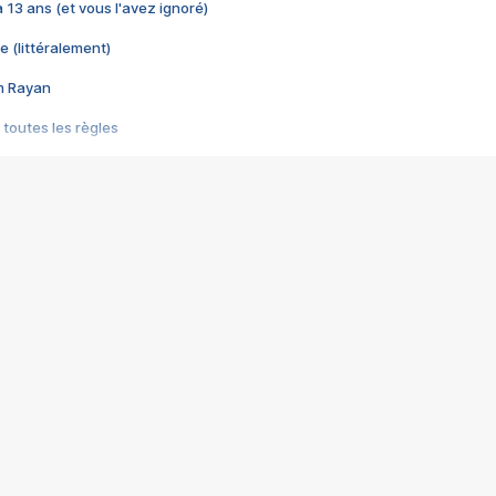
 a 13 ans (et vous l'avez ignoré)
e (littéralement)
im Rayan
 toutes les règles
s les jeux vidéo
us choquant de Rockstar ? - Le scandale BULLY
e plus moche de Steam
du RÊVE tourne au CAUCHEMAR
pendant 8 heures
it… à tort
umiliés par un jeu vidéo
ire - Final Fantasy 8
ti un empire - Age of Empires