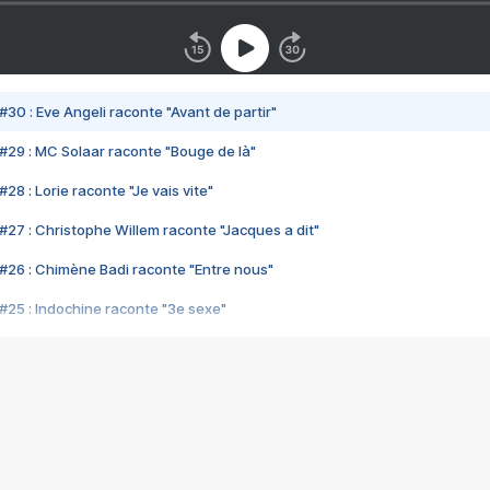
#30 : Eve Angeli raconte "Avant de partir"
#29 : MC Solaar raconte "Bouge de là"
28 : Lorie raconte "Je vais vite"
#27 : Christophe Willem raconte "Jacques a dit"
#26 : Chimène Badi raconte "Entre nous"
#25 : Indochine raconte "3e sexe"
#24 : Zaho raconte "C'est chelou"
#23 : Patrick Bruel raconte "Au café des délices"
#22 : Kyo raconte "Le chemin"
#21 : Nolwenn Leroy raconte "Cassé"