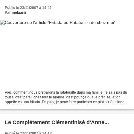
Publié le 23/11/2007 à 14:41
Par
melaanii
Voici comment nous préparons la ratatouille dans ma famille (je sais pas du
tout si c'est pareil chez tout le monde, c'est pour ça que je précise) et on
appelle ça una fritada. En plus, je peux faire participer ce plat au Cuisinons
ensemble n°25 bis :...
Le Complétement Clémentinisé d'Anne...
Publié le 22/11/2007 à 14:18