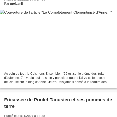
Par
melaanii
Au coin du feu , le Cuisinons Ensemble n°25 est sur le thème des fruits
d'automne. J'ai voulu tout de suite y participer quand j'ai vu cette recette
délicieuse sur le blog d' Anne . Je n'aurais jamais pensé à introduire des
clémentines dans un gâteau....
Fricassée de Poulet Taousien et ses pommes de
terre
Publié le 21/11/2007 à 13:38