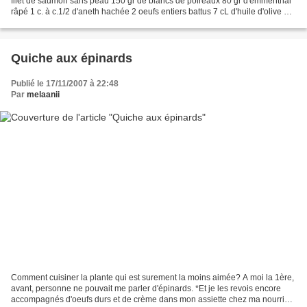
filet de saumon sans peau 150 gr de blancs de poireaux 80 gr d'emmenthal
râpé 1 c. à c.1/2 d'aneth hachée 2 oeufs entiers battus 7 cL d'huile d'olive 1/2
c. à c. de sel fin 1...
Quiche aux épinards
Publié le 17/11/2007 à 22:48
Par
melaanii
Comment cuisiner la plante qui est surement la moins aimée? A moi la 1ère,
avant, personne ne pouvait me parler d'épinards. *Et je les revois encore
accompagnés d'oeufs durs et de crème dans mon assiette chez ma nourrice