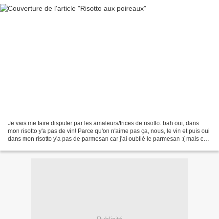
Je vais me faire disputer par les amateurs/trices de risotto: bah oui, dans
mon risotto y'a pas de vin! Parce qu'on n'aime pas ça, nous, le vin et puis oui
dans mon risotto y'a pas de parmesan car j'ai oublié le parmesan :( mais ceci
dit il est tréééés...