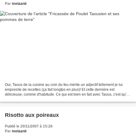
Par
melaanii
Oui, Taous de la cuisine au coin du feu mérite un adjectif tellement je lui
empreinte de recettes (ça fait longtps en plus)! Et cette dernière est
délicieuse, comme d'habitude. Ce qui est bien en fait avec Taous, c'est qu'on
est sûr d'avoir un bon petit...
Risotto aux poireaux
Publié le 20/11/2007 à 15:28
Par
melaanii