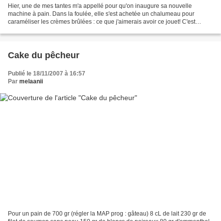
Hier, une de mes tantes m'a appellé pour qu'on inaugure sa nouvelle
machine à pain. Dans la foulée, elle s'est achetée un chalumeau pour
caraméliser les crèmes brûlées : ce que j'aimerais avoir ce jouet! C'est
absolument génial. C'est comme un allume...
Cake du pêcheur
Publié le 18/11/2007 à 16:57
Par
melaanii
Pour un pain de 700 gr (régler la MAP prog : gâteau) 8 cL de lait 230 gr de