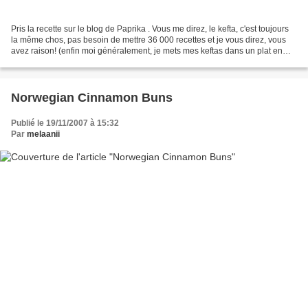
Pris la recette sur le blog de Paprika . Vous me direz, le kefta, c'est toujours
la même chos, pas besoin de mettre 36 000 recettes et je vous direz, vous
avez raison! (enfin moi généralement, je mets mes keftas dans un plat en
sauce donc j'ajoute un...
Norwegian Cinnamon Buns
Publié le 19/11/2007 à 15:32
Par
melaanii