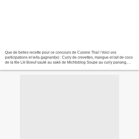
Que de belles recette pour ce concours de Cuisine Thaï ! Voici vos
participations et le/la gagnant(e) : Curry de crevettes, mangue et lait de coco
de la fée Lili Boeuf sauté au saké de Michtoblog Soupe au curry panang,
champignons et ravioles d'Aurelvelvet...