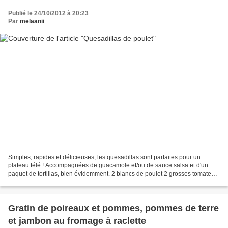
Publié le 24/10/2012 à 20:23
Par
melaanii
Simples, rapides et délicieuses, les quesadillas sont parfaites pour un
plateau télé ! Accompagnées de guacamole et/ou de sauce salsa et d'un
paquet de tortillas, bien évidemment. 2 blancs de poulet 2 grosses tomates 1
paquet de fromage râpé 8 tortillas...
Gratin de poireaux et pommes, pommes de terre
et jambon au fromage à raclette