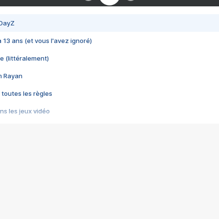
 DayZ
 a 13 ans (et vous l'avez ignoré)
e (littéralement)
im Rayan
 toutes les règles
s les jeux vidéo
us choquant de Rockstar ? - Le scandale BULLY
e plus moche de Steam
du RÊVE tourne au CAUCHEMAR
pendant 8 heures
it… à tort
umiliés par un jeu vidéo