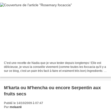
C'est une recette de Nadia que je veux tester depuis longtemps ! Elle est
délicieuse, je vous la conseille vivement (comme toutes les foccacia qu'il y a
sur ce blog, c'est un pain très facil à faire et vraiment très bon) Ingredients: 3
cups farine (1...
M'karta ou M'hencha ou encore Serpentin aux
fruits secs
Publié le 14/10/2009 à 07:47
Par
melaanii