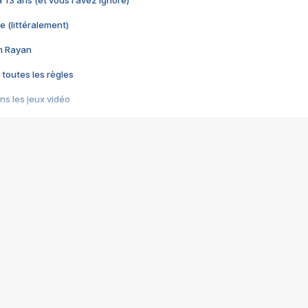
 a 13 ans (et vous l'avez ignoré)
e (littéralement)
im Rayan
 toutes les règles
s les jeux vidéo
us choquant de Rockstar ? - Le scandale BULLY
e plus moche de Steam
du RÊVE tourne au CAUCHEMAR
pendant 8 heures
it… à tort
umiliés par un jeu vidéo
ire - Final Fantasy 8
ti un empire - Age of Empires