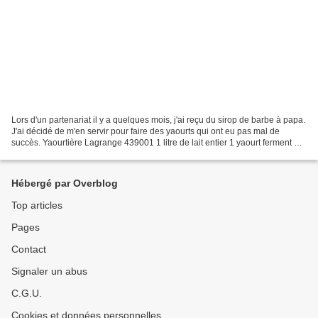
Lors d'un partenariat il y a quelques mois, j'ai reçu du sirop de barbe à papa.
J'ai décidé de m'en servir pour faire des yaourts qui ont eu pas mal de
succès. Yaourtière Lagrange 439001 1 litre de lait entier 1 yaourt ferment un
peu de sucre quelques...
Hébergé par Overblog
Top articles
Pages
Contact
Signaler un abus
C.G.U.
Cookies et données personnelles