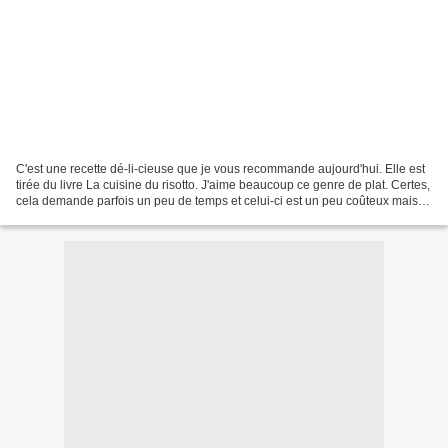
C'est une recette dé-li-cieuse que je vous recommande aujourd'hui. Elle est
tirée du livre La cuisine du risotto. J'aime beaucoup ce genre de plat. Certes,
cela demande parfois un peu de temps et celui-ci est un peu coûteux mais
ça vaut vraiment le coup....