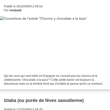
Publié le 26/10/2009 à 08:52
Par
melaanii
Qui de ceux qui sont allés en Espagne ne connait pas les churros et le
célébrissime "chocolate a la taza"? Cette petite tuerie est toujours la
bienvenue mais vu le terrible froid qui s'installe je pense qu'en ce moment
elle sera encore plus appréciée....
Glaba (ou purée de fèves saoudienne)
Publié le 22/10/2009 à 08:45