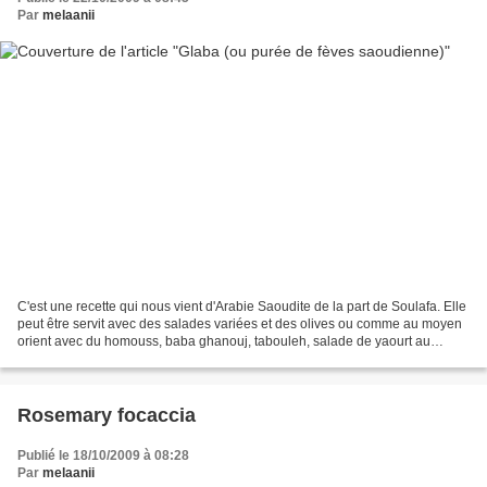
Par
melaanii
C'est une recette qui nous vient d'Arabie Saoudite de la part de Soulafa. Elle
peut être servit avec des salades variées et des olives ou comme au moyen
orient avec du homouss, baba ghanouj, tabouleh, salade de yaourt au
concombre, salade tahiniya au...
Rosemary focaccia
Publié le 18/10/2009 à 08:28
Par
melaanii