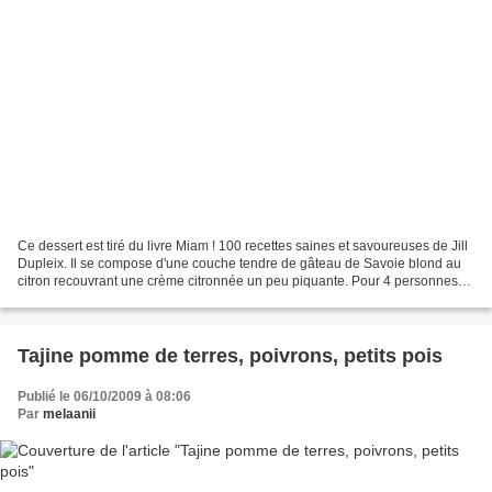
Ce dessert est tiré du livre Miam ! 100 recettes saines et savoureuses de Jill
Dupleix. Il se compose d'une couche tendre de gâteau de Savoie blond au
citron recouvrant une crème citronnée un peu piquante. Pour 4 personnes
recette originale : 70 gr de...
Tajine pomme de terres, poivrons, petits pois
Publié le 06/10/2009 à 08:06
Par
melaanii