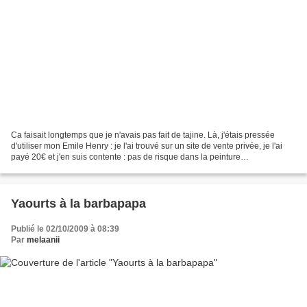
Ca faisait longtemps que je n'avais pas fait de tajine. Là, j'étais pressée
d'utiliser mon Emile Henry : je l'ai trouvé sur un site de vente privée, je l'ai
payé 20€ et j'en suis contente : pas de risque dans la peinture
(contrairement aux tajines que...
Yaourts à la barbapapa
Publié le 02/10/2009 à 08:39
Par
melaanii