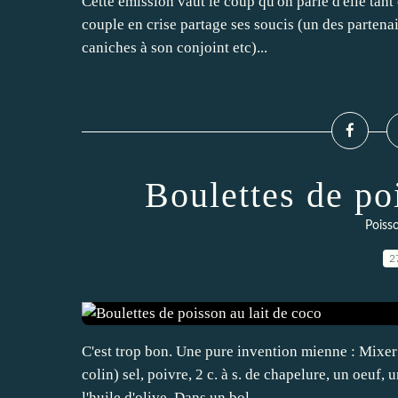
Cette émission vaut le coup qu'on parle d'elle tant 
couple en crise partage ses soucis (un des partena
caniches à son conjoint etc)...
Boulettes de po
Poisso
2
C'est trop bon. Une pure invention mienne : Mixer 
colin) sel, poivre, 2 c. à s. de chapelure, un oeuf, 
l'huile d'olive. Dans un bol,...