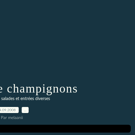
e champignons
 salades et entrées diverses
4.09.2008
…
Par melaanii