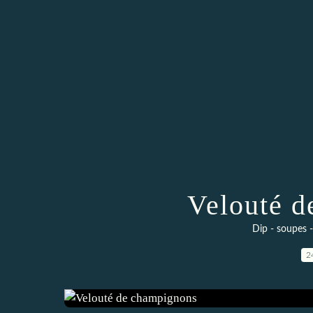
Velouté d
Dip - soupes -
2