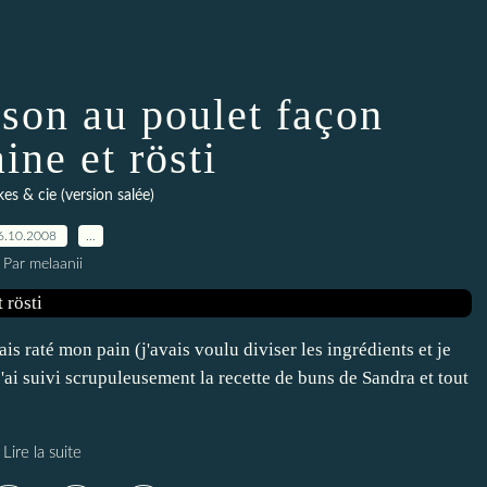
on au poulet façon
ine et rösti
kes & cie (version salée)
6.10.2008
…
Par melaanii
ais raté mon pain (j'avais voulu diviser les ingrédients et je
'ai suivi scrupuleusement la recette de buns de Sandra et tout
Lire la suite