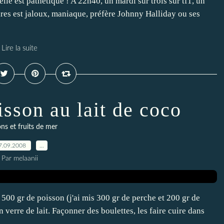
elle est pathétique ! A 22h40, un mardi sur trois sur tf1, un
ires est jaloux, maniaque, préfère Johnny Halliday ou ses
Lire la suite
isson au lait de coco
ns et fruits de mer
7.09.2008
…
Par melaanii
500 gr de poisson (j'ai mis 300 gr de perche et 200 gr de
un verre de lait. Façonner des boulettes, les faire cuire dans