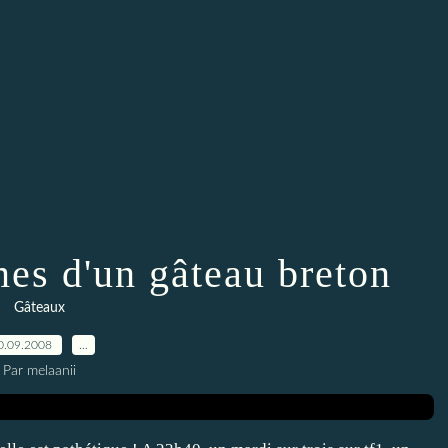
mes d'un gâteau breton
Gâteaux
0.09.2008
…
Par melaanii