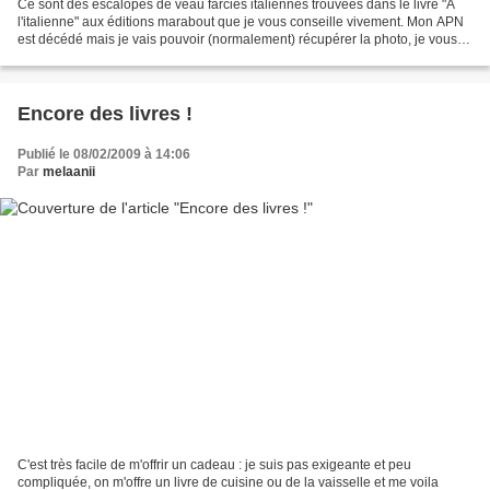
Ce sont des escalopes de veau farcies italiennes trouvées dans le livre "A
l'italienne" aux éditions marabout que je vous conseille vivement. Mon APN
est décédé mais je vais pouvoir (normalement) récupérer la photo, je vous la
posterai vendredi ou samedi....
Encore des livres !
Publié le 08/02/2009 à 14:06
Par
melaanii
C'est très facile de m'offrir un cadeau : je suis pas exigeante et peu
compliquée, on m'offre un livre de cuisine ou de la vaisselle et me voila