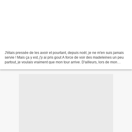
J'étais pressée de les avoir et pourtant, depuis noël, je ne m'en suis jamais
servie ! Mais ça y est, j'y ai pris gout A force de voir des madeleines un peu
partout, je voulais vraiment que mon tour arrive. D'ailleurs, lors de mon
partenariat avec les...