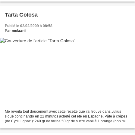
Tarta Golosa
Publié le 02/02/2009 à 08:58
Par
melaanii
Me revoila tout doucement avec cette recette que j'ai trouvé dans Julius
sigue concinando en 22 minutos acheté cet été en Espagne. Pâte à crêpes
(de Cyril Lignac ): 240 gr de farine 50 gr de sucre vanillé 1 orange (non mis)
4 oeufs entiers + 2 jaunes...