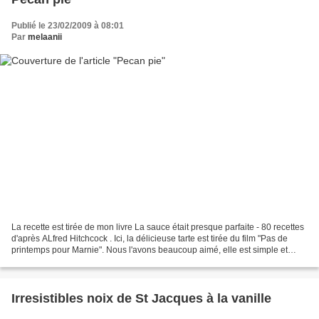
Publié le 23/02/2009 à 08:01
Par
melaanii
La recette est tirée de mon livre La sauce était presque parfaite - 80 recettes
d'après ALfred Hitchcock . Ici, la délicieuse tarte est tirée du film "Pas de
printemps pour Marnie". Nous l'avons beaucoup aimé, elle est simple et
rapide à faire, je vous...
Irresistibles noix de St Jacques à la vanille