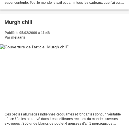
super contente. Tout le monde le sait et parmi tous les cadeaux que j'ai eu,
que ce soit pour noël ou pour...
Murgh chili
Publié le 05/02/2009 à 11:48
Par
melaanii
Ces petites allumettes indiennes croquantes et fondantes sont un véritable
délice ! Je les ai trouvé dans Les meilleures recettes du monde : saveurs
exotiques . 350 gr de blancs de poulet 4 gousses d'ail 1 morceaux de
gingembre de 5 cm environ 1 citron...