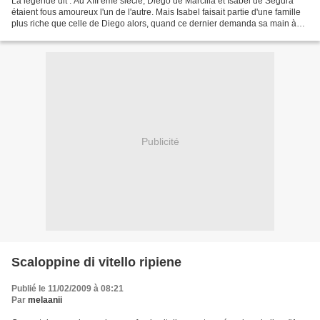
La légende dit : Au XIII ème siècle, Diego de Marcilla et Isabel de Segura
étaient fous amoureux l'un de l'autre. Mais Isabel faisait partie d'une famille
plus riche que celle de Diego alors, quand ce dernier demanda sa main à
son père, celui ci lui laissa...
Publicité
Scaloppine di vitello ripiene
Publié le 11/02/2009 à 08:21
Par
melaanii