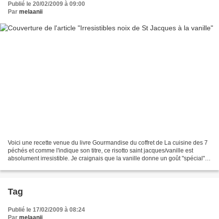
Publié le 20/02/2009 à 09:00
Par
melaanii
Voici une recette venue du livre Gourmandise du coffret de La cuisine des 7
péchés et comme l'indique son titre, ce risotto saint jacques/vanille est
absolument irresistible. Je craignais que la vanille donne un goût "spécial"
(pour pas dire bizarre)...
Tag
Publié le 17/02/2009 à 08:24
Par
melaanii