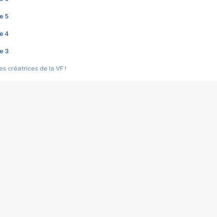
e 5
e 4
e 3
s créatrices de la VF !
e 2
e 1
e Mektoub My Love arrive enfin ! Rencontre avec Shaïn Boumedine et Sal
i : après Toni en famille
elle réalise le bouleversant Dites lui que je l'aime
ais ! Rencontre autour de Vie privée de Rebecca Zlotowski
 de Marguerite, Grave... Rencontre avec Ella Rumpf
 Les Rêveurs, un film intime sur la santé mentale