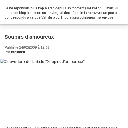
Je ne répondais plus trop au tag depuis un moment (saturation...) mais vu
que mon blog était mort en janvier, j'ai décidé de le faire revivre un peu et ai
donc répondu à ce que Val, du blog Tribulations culinaires m'a envoyé.
Celui-ci consiste à répondre...
Soupirs d'amoureux
Publié le 14/02/2009 à 12:08
Par
melaanii