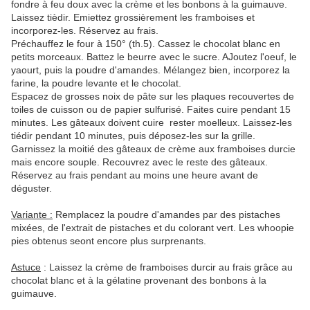
fondre à feu doux avec la crème et les bonbons à la guimauve.
Laissez tièdir. Emiettez grossièrement les framboises et
incorporez-les. Réservez au frais.
Préchauffez le four à 150° (th.5). Cassez le chocolat blanc en
petits morceaux. Battez le beurre avec le sucre. AJoutez l'oeuf, le
yaourt, puis la poudre d'amandes. Mélangez bien, incorporez la
farine, la poudre levante et le chocolat.
Espacez de grosses noix de pâte sur les plaques recouvertes de
toiles de cuisson ou de papier sulfurisé. Faites cuire pendant 15
minutes. Les gâteaux doivent cuire rester moelleux. Laissez-les
tiédir pendant 10 minutes, puis déposez-les sur la grille.
Garnissez la moitié des gâteaux de crème aux framboises durcie
mais encore souple. Recouvrez avec le reste des gâteaux.
Réservez au frais pendant au moins une heure avant de
déguster.
Variante :
Remplacez la poudre d'amandes par des pistaches
mixées, de l'extrait de pistaches et du colorant vert. Les whoopie
pies obtenus seont encore plus surprenants.
Astuce
: Laissez la crème de framboises durcir au frais grâce au
chocolat blanc et à la gélatine provenant des bonbons à la
guimauve.