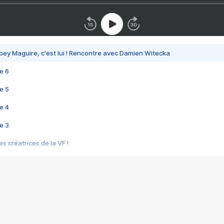
bey Maguire, c'est lui ! Rencontre avec Damien Witecka
e 6
e 5
e 4
e 3
s créatrices de la VF !
e 2
e 1
e Mektoub My Love arrive enfin ! Rencontre avec Shaïn Boumedine et Sal
i : après Toni en famille