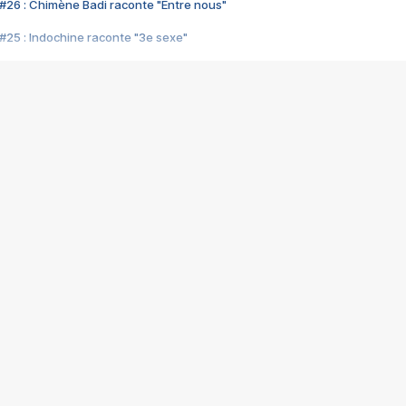
#26 : Chimène Badi raconte "Entre nous"
#25 : Indochine raconte "3e sexe"
#24 : Zaho raconte "C'est chelou"
#23 : Patrick Bruel raconte "Au café des délices"
#22 : Kyo raconte "Le chemin"
#21 : Nolwenn Leroy raconte "Cassé"
#20 : Patrick Hernandez raconte "Born to be alive"
#19 : Lorie raconte "Près de moi"
#18 : Michael Jones raconte "A nos actes manqués" (avec Jean-Jacque
#17 : Khaled raconte "Aïcha"
#16 : Corneille raconte "Parce qu'on vient de loin"
#15 : Indochine raconte "L'aventurier"
14 : Lorie raconte "Sur un air latino"