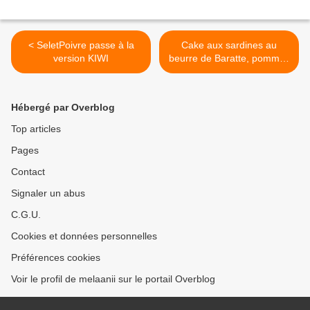
< SeletPoivre passe à la
Cake aux sardines au
version KIWI
beurre de Baratte, pommes
de terre de Noirmoutier,
poivrons marinés et crottins
de Chavignol >
Hébergé par Overblog
Top articles
Pages
Contact
Signaler un abus
C.G.U.
Cookies et données personnelles
Préférences cookies
Voir le profil de melaanii sur le portail Overblog