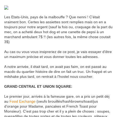
Les Etats-Unis, pays de la malbouffe ? Que nenni ! C'était
vraiment bon. Certes les assiettes sont remplies mais on en a
toujours pour notre argent (sauf la fois ou, craquage de la part du
mec, on a acheté deux hot dog et une canette de pepsi à un
marchand ambulant 7$ !! (les autres fois, la même chose coutait
3$)
Au cas ou vous vous insipreriez de ce post, je vais essayer d'être
un maximum précise et vous donner toutes les adresses.
A notre arrivée, il était tard, on avait pas faim, on est passé au
macdo du quartier histoire de dire on fait un truc. Un frappé et un
milshake plus tard, on rentrait à l'hostel nous coucher.
GRAND CENTRAL ET UNION SQUARE:
Le premier jour, arrivés à la fameuse gare, on a pris un petit déj
au
Food Exchange
(oeufs brouillés/hashbrowns/toast/jus
d'orange pour Madame, pancakes et French Toast pour
Monsieur). C'est pas trop cher et il y a plein de choses : soupes,
quesadillas de toutes sortes et de toutes les couleurs, gâteaux,