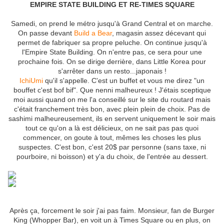
EMPIRE STATE BUILDING ET RE-TIMES SQUARE
Samedi, on prend le métro jusqu'à Grand Central et on marche.
On passe devant
Build a Bear
, magasin assez décevant qui
permet de fabriquer sa propre peluche. On continue jusqu'à
l'Empire State Building. On n'entre pas, ce sera pour une
prochaine fois. On se dirige derrière, dans Little Korea pour
s'arrêter dans un resto...japonais !
IchiUmi
qu'il s'appelle. C'est un buffet et vous me direz "un
bouffet c'est bof bif". Que nenni malheureux ! J'étais sceptique
moi aussi quand on me l'a conseillé sur le site du routard mais
c'était franchement très bon, avec plein plein de choix. Pas de
sashimi malheureusement, ils en servent uniquement le soir mais
tout ce qu'on a là est délicieux, on ne sait pas pas quoi
commencer, on goute à tout, mêmes les choses les plus
suspectes. C'est bon, c'est 20$ par personne (sans taxe, ni
pourboire, ni boisson) et y'a du choix, de l'entrée au dessert.
Après ça, forcement le soir j'ai pas faim. Monsieur, fan de Burger
King (Whopper Bar), en voit un à Times Square ou en plus, on