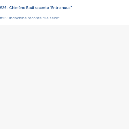
#26 : Chimène Badi raconte "Entre nous"
#25 : Indochine raconte "3e sexe"
#24 : Zaho raconte "C'est chelou"
#23 : Patrick Bruel raconte "Au café des délices"
#22 : Kyo raconte "Le chemin"
#21 : Nolwenn Leroy raconte "Cassé"
#20 : Patrick Hernandez raconte "Born to be alive"
#19 : Lorie raconte "Près de moi"
#18 : Michael Jones raconte "A nos actes manqués" (avec Jean-Jacque
#17 : Khaled raconte "Aïcha"
#16 : Corneille raconte "Parce qu'on vient de loin"
#15 : Indochine raconte "L'aventurier"