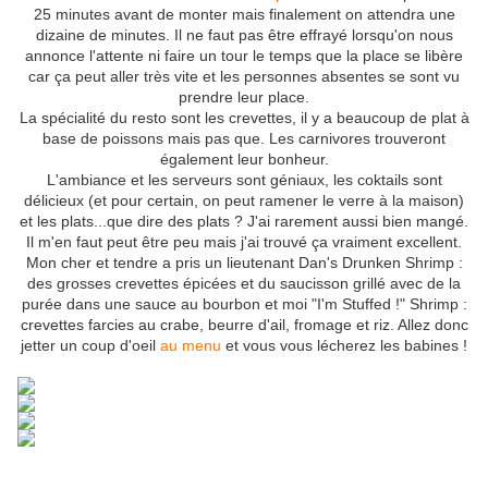
25 minutes avant de monter mais finalement on attendra une
dizaine de minutes. Il ne faut pas être effrayé lorsqu'on nous
annonce l'attente ni faire un tour le temps que la place se libère
car ça peut aller très vite et les personnes absentes se sont vu
prendre leur place.
La spécialité du resto sont les crevettes, il y a beaucoup de plat à
base de poissons mais pas que. Les carnivores trouveront
également leur bonheur.
L'ambiance et les serveurs sont géniaux, les coktails sont
délicieux (et pour certain, on peut ramener le verre à la maison)
et les plats...que dire des plats ? J'ai rarement aussi bien mangé.
Il m'en faut peut être peu mais j'ai trouvé ça vraiment excellent.
Mon cher et tendre a pris un lieutenant Dan's Drunken Shrimp :
des grosses crevettes épicées et du saucisson grillé avec de la
purée dans une sauce au bourbon et moi "I'm Stuffed !" Shrimp :
crevettes farcies au crabe, beurre d'ail, fromage et riz. Allez donc
jetter un coup d'oeil
au menu
et vous vous lécherez les babines !