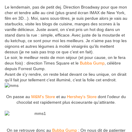
Le lendemain, pas de petit dej. Direction Broadway pour que mon
cher et tendre aille au ciné (plus grand écran IMAX de New York,
film en 3D...). Moi, sans sous-titres, je suis perdue alors je vais au
starbucks, visite les blogs de cuisine, manges des scones à la
vanille délicieux. Juste avant, on s'est pris un hot dog dans un
stand dans la rue : simple, efficace. Avec juste de la moutarde et
du ketchup, ce sont pour moi les meilleurs. Je n'aime pas trop les
oignons et autres légumes à moitié vinaigrés qu'ils mettent
dessus (je ne sais pas trop ce que c'est en fait).
Le soir, le meilleur resto de mon séjour (et pour cause, on le fera
deux fois) : direction Times Square et le
Bubba Gump
, célèbre
depuis Forrest Gump.
Avant de s'y rendre, on reste béat devant ce lieu unique, on dirait
qu'il fait jour tellement c'est illuminé, c'est la folie cet endroit.
On passe au
M&M's Store
et au
Hershey's Store
dont l'odeur du
chocolat est rapidement plus écoeurante qu'attirante.
On se retrouve donc au
Bubba Gump
: On nous dit de patienter