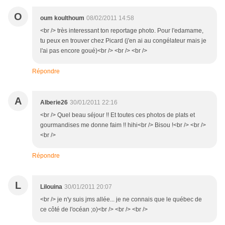
O
oum koulthoum
08/02/2011 14:58
<br /> très interessant ton reportage photo. Pour l'edamame,
tu peux en trouver chez Picard (j'en ai au congélateur mais je
l'ai pas encore goué)<br /> <br /> <br />
Répondre
A
Alberie26
30/01/2011 22:16
<br /> Quel beau séjour !! Et toutes ces photos de plats et
gourmandises me donne faim !! hihi<br /> Bisou !<br /> <br />
<br />
Répondre
L
Lilouina
30/01/2011 20:07
<br /> je n'y suis jms allée... je ne connais que le québec de
ce côté de l'océan ;o)<br /> <br /> <br />