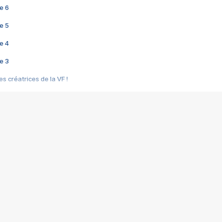
e 6
e 5
e 4
e 3
s créatrices de la VF !
e 2
e 1
e Mektoub My Love arrive enfin ! Rencontre avec Shaïn Boumedine et Sal
i : après Toni en famille
elle réalise le bouleversant Dites lui que je l'aime
ais ! Rencontre autour de Vie privée de Rebecca Zlotowski
 de Marguerite, Grave... Rencontre avec Ella Rumpf
 Les Rêveurs, un film intime sur la santé mentale