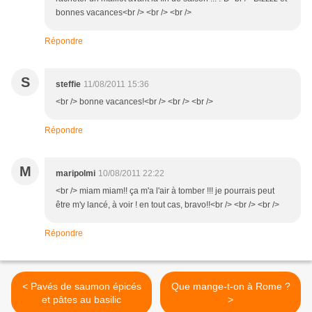
bonnes vacances<br /> <br /> <br />
Répondre
S
steffie
11/08/2011 15:36
<br /> bonne vacances!<br /> <br /> <br />
Répondre
M
maripolmi
10/08/2011 22:22
<br /> miam miam!! ça m'a l'air à tomber !!! je pourrais peut
être m'y lancé, à voir ! en tout cas, bravo!!<br /> <br /> <br />
Répondre
< Pavés de saumon épicés
Que mange-t-on à Rome ?
et pâtes au basilic
>