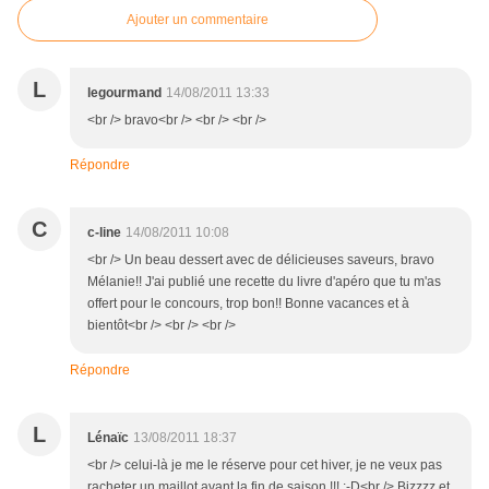
Ajouter un commentaire
L
legourmand
14/08/2011 13:33
<br /> bravo<br /> <br /> <br />
Répondre
C
c-line
14/08/2011 10:08
<br /> Un beau dessert avec de délicieuses saveurs, bravo
Mélanie!! J'ai publié une recette du livre d'apéro que tu m'as
offert pour le concours, trop bon!! Bonne vacances et à
bientôt<br /> <br /> <br />
Répondre
L
Lénaïc
13/08/2011 18:37
<br /> celui-là je me le réserve pour cet hiver, je ne veux pas
racheter un maillot avant la fin de saison !!! :-D<br /> Bizzzz et