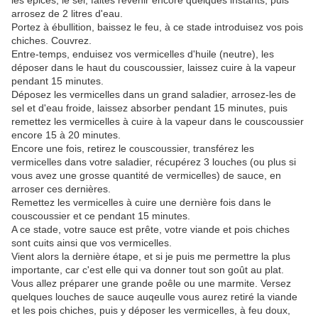
les épices, le sel, faites revenir encore quelques instants, puis
arrosez de 2 litres d'eau.
Portez à ébullition, baissez le feu, à ce stade introduisez vos pois
chiches. Couvrez.
Entre-temps, enduisez vos vermicelles d'huile (neutre), les
déposer dans le haut du couscoussier, laissez cuire à la vapeur
pendant 15 minutes.
Déposez les vermicelles dans un grand saladier, arrosez-les de
sel et d'eau froide, laissez absorber pendant 15 minutes, puis
remettez les vermicelles à cuire à la vapeur dans le couscoussier
encore 15 à 20 minutes.
Encore une fois, retirez le couscoussier, transférez les
vermicelles dans votre saladier, récupérez 3 louches (ou plus si
vous avez une grosse quantité de vermicelles) de sauce, en
arroser ces dernières.
Remettez les vermicelles à cuire une dernière fois dans le
couscoussier et ce pendant 15 minutes.
A ce stade, votre sauce est prête, votre viande et pois chiches
sont cuits ainsi que vos vermicelles.
Vient alors la dernière étape, et si je puis me permettre la plus
importante, car c'est elle qui va donner tout son goût au plat.
Vous allez préparer une grande poêle ou une marmite. Versez
quelques louches de sauce auqeulle vous aurez retiré la viande
et les pois chiches, puis y déposer les vermicelles, à feu doux,