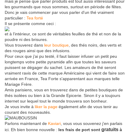
mais je pense que parler produits est tout aussi intéressant pour
les gourmands que nous sommes, surtout en période de fêtes.
Donc je vais commencer par vous parler d'un thé vraiment
particulier :
Tea forté
Il se présente comme ceci :
et à l'intérieur, ce sont de véritables feuilles de thé et non de la
poudre ni des brisures.
Vous trouverez dans
leur boutique
, des thés noirs, des verts et
des rouges ainsi que des infusions.
Pour ceux que j'ai pu testé, il faut laisser infuser un petit peu
longtemps votre petite pyramide afin que toutes les saveurs
puissent se dégager du sachet. Les amateurs de thé seront
vraiment ravis de cette marque Américaine qui vient de faire son
arrivée en France, Tea Forte s'apparentant aux marques telle
Mariage Frère.
Amis parisiens, vous en trouverez dans de petites boutiques de
thés isolées ou bien à la Grande Epicerie. Sinon il y a toujours
internet sur lequel tout le monde trouvera son bonheur.
Je vous invite à
liker la page
également afin de vous tenir au
courant des nouveautés.
Parlons maintenant de
Kaviari
, vous vous souvenez j'en parlais
gratuits
ici. Eh bien bonne nouvelle :
les frais de port sont
à