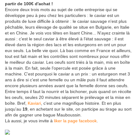
partir de 100€ d'achat !
Encore deux trois mots au sujet de cette entreprise qui se
développe peu à peu chez les particuliers : le caviar est un
produits de luxe difficile à obtenir : le caviar sauvage n'est plus
pêchable, leurs élevage de qualité se situe en Bulgarie, en Italie
et en Chine. Je vois vos têtes en lisant Chine... N'ayez crainte là
aussi : c'est le seul caviar à être élevé à l'état sauvage : il est
élevé dans la région des lacs et les esturgeons en ont un pour
eux seuls. La belle vie quoi. Là bas comme en France et ailleurs,
tout est fait main et les contrôles sont nombreux pour nous offrir
le meilleur du caviar. Les oeufs sont triés à la main, mis en boîte
à la main. En fait, seule l'opercule est posée grâce à une
machine. C'est pourquoi le caviar a un prix : un esturgeon met 3
ans à dire si c'est une femelle ou un mâle puis il faut attendre
encore plusieurs années avant que la femelle donne ses oeufs.
Entre temps il faut la nourrir et la bichoner, puis quand on récolte
les oeufs, seules 20 minutes séparent le prélevage et la mise en
boîte. Bref,
Kaviari
, c'est une magnifique histoire. Et en plus
jusqu'au
19
, en achetant sur le site, on participe au tirage au sort
afin de gagner une bague Mauboussin.
Là aussi, je vous invite à
liker la page facebook
.