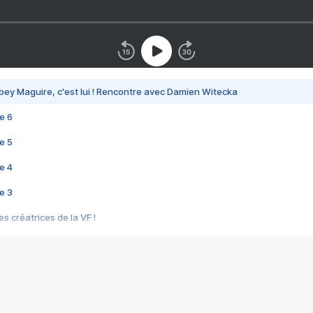
bey Maguire, c'est lui ! Rencontre avec Damien Witecka
e 6
e 5
e 4
e 3
s créatrices de la VF !
e 2
e 1
e Mektoub My Love arrive enfin ! Rencontre avec Shaïn Boumedine et Sal