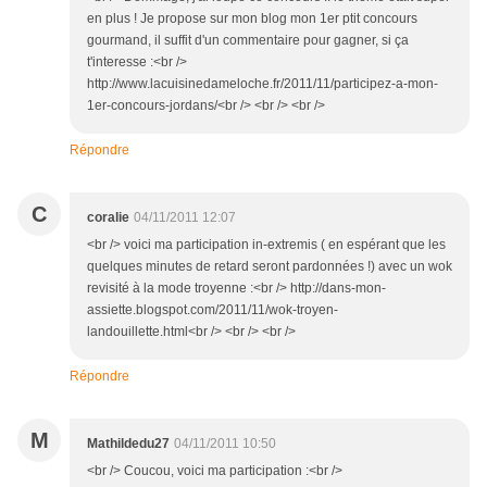
en plus ! Je propose sur mon blog mon 1er ptit concours
gourmand, il suffit d'un commentaire pour gagner, si ça
t'interesse :<br />
http://www.lacuisinedameloche.fr/2011/11/participez-a-mon-
1er-concours-jordans/<br /> <br /> <br />
Répondre
C
coralie
04/11/2011 12:07
<br /> voici ma participation in-extremis ( en espérant que les
quelques minutes de retard seront pardonnées !) avec un wok
revisité à la mode troyenne :<br /> http://dans-mon-
assiette.blogspot.com/2011/11/wok-troyen-
landouillette.html<br /> <br /> <br />
Répondre
M
Mathildedu27
04/11/2011 10:50
<br /> Coucou, voici ma participation :<br />