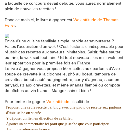
à laquelle ce concours devait débuter, vous aurez normalement
plein de nouvelles recettes !
Donc ce mois ci, le livre à gagner est
Wok attitude de Thomas
Feller
.
Envie d'une cuisine familiale simple, rapide et savoureuse ?
Faites l'acquisition d'un wok ! C'est l'ustensile indispensable pour
réussir des recettes aux saveurs inimitables. Saisir, faire sauter
ou frire, le wok sait tout faire ! Et tout nouveau : les mini-wok font
leur apparition pour la première fois en France !
Le livre à gagner vous propose 50 recettes aux parfums d'Asie :
soupe de crevette à la citronnelle, phô au boeuf, tempura de
crevettes, boeuf sauté au gingembre, curry d'agneau, saumon
teriyaki, riz aux crevettes, et même ananas flambé ou compote
de pêches au vin blanc... Mangez sain et bien !
Pour tenter de gagner
Wok attitude
, il suffit de :
Proposer une seule recette par blog avec une photo de recette aux parfums
d'Asie, salée ou sucrée.
Y déposer un lien en direction de ce billet.
Ajouter un commentaire ici pour que je sache que vous participez.
Avoir une adresse en France