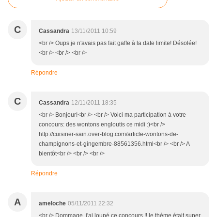
C
Cassandra
13/11/2011 10:59
<br /> Oups je n'avais pas fait gaffe à la date limite! Désolée!
<br /> <br /> <br />
Répondre
C
Cassandra
12/11/2011 18:35
<br /> Bonjour!<br /> <br /> Voici ma participation à votre
concours: des wontons engloutis ce midi :)<br />
http://cuisiner-sain.over-blog.com/article-wontons-de-
champignons-et-gingembre-88561356.html<br /> <br /> A
bientôt<br /> <br /> <br />
Répondre
A
ameloche
05/11/2011 22:32
<br /> Dommage, j'ai loupé ce concours !! le thème était super