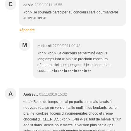
C
calvie
23/09/2011 15:55
<br /> Je souhaite participer au concours café gourmand<br
/> <br /> <br />
Répondre
M
melaanii
27/09/2011 00:48
<br /> <br /> Le concours est terminé depuis
longtemps !<br /> Mais le prochain concours
débutera d'ici quelques jours ! je te tiendrai au
courant...<br /> <br /> <br /> <br />
A
Audrey...
01/11/2010 15:32
<br /> Faute de temps je n'ai pu participer, mais j'avais à
nouveau réalisé en version taille muffin, les fondants rocher
praliné, cookies flocons d'avoine/pépites choco et crème
chocolat (F.R.I.E.N.D.S.)<br /> ...<br /> j'ai tout de même fait un
additif dans l'article pour mettre la version plus petite (tps