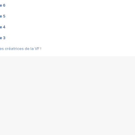
e 6
e 5
e 4
e 3
s créatrices de la VF !
e 2
e 1
e Mektoub My Love arrive enfin ! Rencontre avec Shaïn Boumedine et Sal
i : après Toni en famille
elle réalise le bouleversant Dites lui que je l'aime
ais ! Rencontre autour de Vie privée de Rebecca Zlotowski
 de Marguerite, Grave... Rencontre avec Ella Rumpf