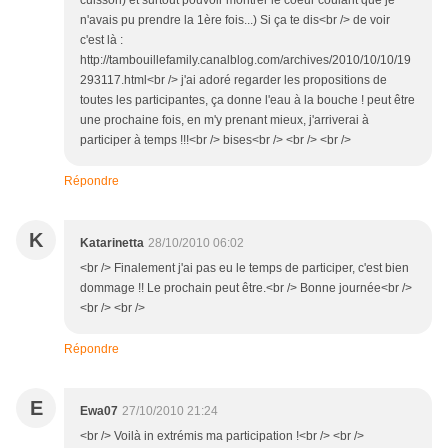
cuisson) et surtout pouvoir montrer le coeur coulant que je
n'avais pu prendre la 1ère fois...) Si ça te dis<br /> de voir
c'est là :
http://tambouillefamily.canalblog.com/archives/2010/10/10/19
293117.html<br /> j'ai adoré regarder les propositions de
toutes les participantes, ça donne l'eau à la bouche ! peut être
une prochaine fois, en m'y prenant mieux, j'arriverai à
participer à temps !!!<br /> bises<br /> <br /> <br />
Répondre
K
Katarinetta
28/10/2010 06:02
<br /> Finalement j'ai pas eu le temps de participer, c'est bien
dommage !! Le prochain peut être.<br /> Bonne journée<br />
<br /> <br />
Répondre
E
Ewa07
27/10/2010 21:24
<br /> Voilà in extrémis ma participation !<br /> <br />