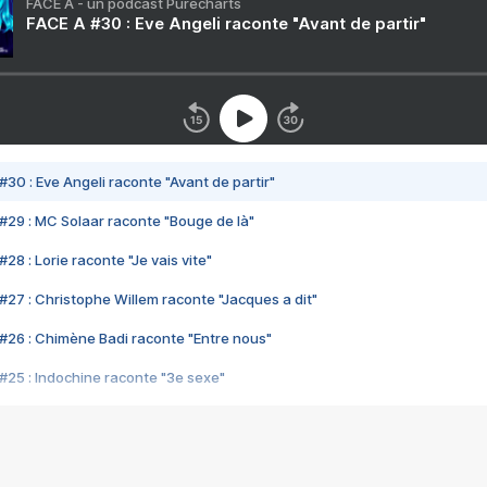
FACE A - un podcast Purecharts
FACE A #30 : Eve Angeli raconte "Avant de partir"
#30 : Eve Angeli raconte "Avant de partir"
#29 : MC Solaar raconte "Bouge de là"
28 : Lorie raconte "Je vais vite"
#27 : Christophe Willem raconte "Jacques a dit"
#26 : Chimène Badi raconte "Entre nous"
#25 : Indochine raconte "3e sexe"
#24 : Zaho raconte "C'est chelou"
#23 : Patrick Bruel raconte "Au café des délices"