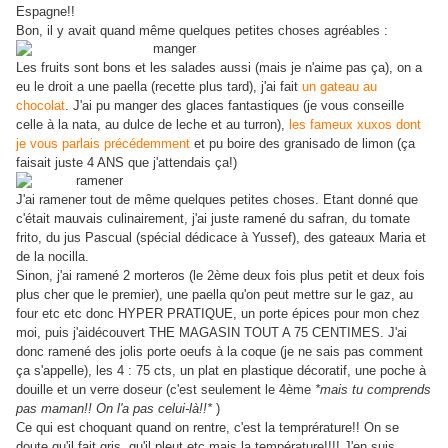
Espagne!!
Bon, il y avait quand même quelques petites choses agréables :
Les fruits sont bons et les salades aussi (mais je n'aime pas ça), on a
eu le droit a une paella (recette plus tard), j'ai fait
un gateau au
chocolat
. J'ai pu manger des glaces fantastiques (je vous conseille
celle à la nata, au dulce de leche et au turron),
les fameux xuxos dont
je vous parlais précédemment
et pu boire des granisado de limon (ça
faisait juste 4 ANS que j'attendais ça!)
J'ai ramener tout de même quelques petites choses. Etant donné que
c'était mauvais culinairement, j'ai juste ramené du safran, du tomate
frito, du jus Pascual (spécial dédicace à Yussef), des gateaux Maria et
de la nocilla.
Sinon, j'ai ramené 2 morteros (le 2ème deux fois plus petit et deux fois
plus cher que le premier), une paella qu'on peut mettre sur le gaz, au
four etc etc donc HYPER PRATIQUE, un porte épices pour mon chez
moi, puis j'aidécouvert THE MAGASIN TOUT A 75 CENTIMES. J'ai
donc ramené des jolis porte oeufs à la coque (je ne sais pas comment
ça s'appelle), les 4 : 75 cts, un plat en plastique décoratif, une poche à
douille et un verre doseur (c'est seulement le 4ème
*mais tu comprends
pas maman!! On l'a pas celui-là!!*
)
Ce qui est choquant quand on rentre, c'est la temprérature!! On se
doute qu'il fait gris, qu'il pleut etc mais la température!!!! J'en suis