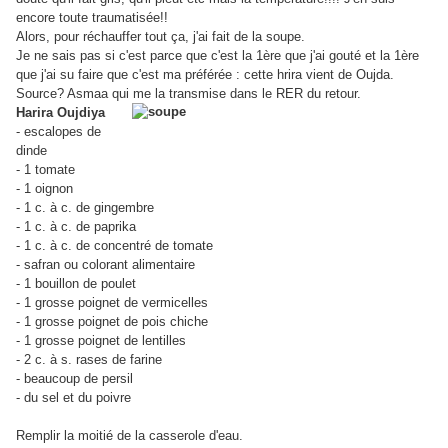
encore toute traumatisée!!
Alors, pour réchauffer tout ça, j'ai fait de la soupe.
Je ne sais pas si c'est parce que c'est la 1ère que j'ai gouté et la 1ère
que j'ai su faire que c'est ma préférée : cette hrira vient de Oujda.
Source? Asmaa qui me la transmise dans le RER du retour.
Harira Oujdiya
- escalopes de
dinde
- 1 tomate
- 1 oignon
- 1 c. à c. de gingembre
- 1 c. à c. de paprika
- 1 c. à c. de concentré de tomate
- safran ou colorant alimentaire
- 1 bouillon de poulet
- 1 grosse poignet de vermicelles
- 1 grosse poignet de pois chiche
- 1 grosse poignet de lentilles
- 2 c. à s. rases de farine
- beaucoup de persil
- du sel et du poivre
Remplir la moitié de la casserole d'eau.