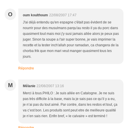
O
oum koulthoum
22/08/2007 17:47
J'ai déjà entendu qu'en espagne c'était pas évident de se
nourrir pour des musulmans parqu'au resto il ya du porc dans
quasiment tout mais moi j'y susi jamais allée alors je peux pas
juger. Sinon ta soupe a l'air super bonne, je vais imprimer la
recette et la tester inch'allah pour ramadan, ca changera de la
chorba frik que mon mari veut manger quasiment tous les
jours.
Répondre
M
Mélanie
22/08/2007 13:16
Merci à tous.PHILO : Je suis allée en Catalogne. Je ne suis
pas très difficile à la base, mais la je sais pas ce qu’il y a eu,
je n’ai pas du tout aimé. Par contre, dans les restos et tout, ça
va c’est bon. Les produits sont peut etre de meilleure qualité
je n’en sais rien. Enfin bref, « le calvaire » est terminé !
Répondre