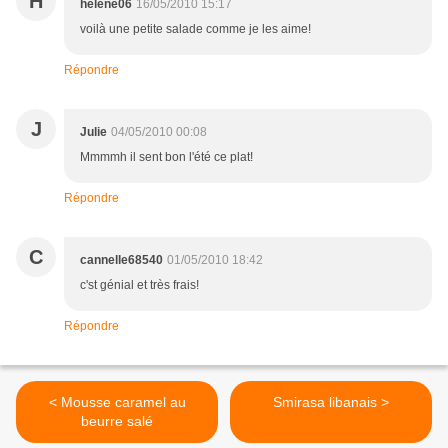
H
helene06
16/05/2010 15:17
voilà une petite salade comme je les aime!
Répondre
J
Julie
04/05/2010 00:08
Mmmmh il sent bon l'été ce plat!
Répondre
C
cannelle68540
01/05/2010 18:42
c'st génial et très frais!
Répondre
< Mousse caramel au
Smirasa libanais >
beurre salé