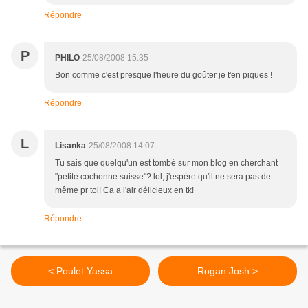
Répondre
P
PHILO
25/08/2008 15:35
Bon comme c'est presque l'heure du goûter je t'en piques !
Répondre
L
Lisanka
25/08/2008 14:07
Tu sais que quelqu'un est tombé sur mon blog en cherchant
"petite cochonne suisse"? lol, j'espère qu'il ne sera pas de
même pr toi! Ca a l'air délicieux en tk!
Répondre
< Poulet Yassa
Rogan Josh >