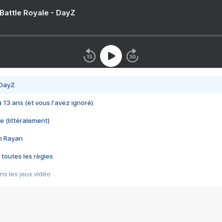
 Battle Royale - DayZ
 DayZ
 a 13 ans (et vous l'avez ignoré)
e (littéralement)
im Rayan
 toutes les règles
s les jeux vidéo
us choquant de Rockstar ? - Le scandale BULLY
e plus moche de Steam