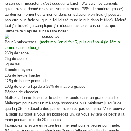
raison de m'inquiéter : c'est duuuuur à faire!!! J'ai suivi les conseils
qu'on m'avait donné à savoir : sortir la crème (35% de matière grasse)
au dernier moment et la monter dans un saladier bien froid (il pouvait
pas être plus froid vu que je l'ai laissé toute la nuit dans le frigo). Malgré
tout j'ai trouvé ça compliqué, j'ai réussi mais c'est pas un truc que
j'aime faire *l'ajoute sur sa liste noire*.
Pour 6 suissesses :
(mais moi j'en ai fait 5, puis au final 4 (la 1ère a
cramé dans le four))
260g de farine
25g de sucre
5g de sel
3 oeufs moyens
10g de levure fraiche
125g de beurre pommade
100g de crème liquide à 35% de matière grasse
Pépites de chocolat
Mettez la farine, le sucre, le sel et les oeufs dans un grand saladier.
Mélangez pour avoir un mélange homogène puis pétrissez jusqu'à ce
que la pâte se décolle des parois, n'ajoutez pas de farine. Vous pouvez
la pétrir au robot si vous en possédez un, ca vous évitera de pétrir à la
main pendant plus de 20 minutes.
Incorporez la levure émiettée très finement puis le beurre pommade.
Pétrissez à nouveau la pâte jusqu'à ce qu'elle se décolle des parois