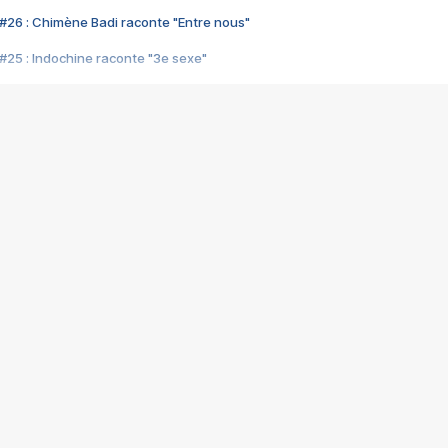
#26 : Chimène Badi raconte "Entre nous"
#25 : Indochine raconte "3e sexe"
#24 : Zaho raconte "C'est chelou"
#23 : Patrick Bruel raconte "Au café des délices"
#22 : Kyo raconte "Le chemin"
#21 : Nolwenn Leroy raconte "Cassé"
#20 : Patrick Hernandez raconte "Born to be alive"
#19 : Lorie raconte "Près de moi"
#18 : Michael Jones raconte "A nos actes manqués" (avec Jean-Jacque
#17 : Khaled raconte "Aïcha"
#16 : Corneille raconte "Parce qu'on vient de loin"
#15 : Indochine raconte "L'aventurier"