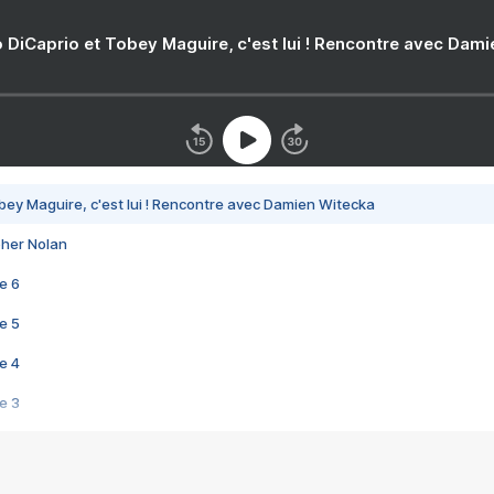
 DiCaprio et Tobey Maguire, c'est lui ! Rencontre avec Dam
bey Maguire, c'est lui ! Rencontre avec Damien Witecka
pher Nolan
e 6
e 5
e 4
e 3
s créatrices de la VF !
e 2