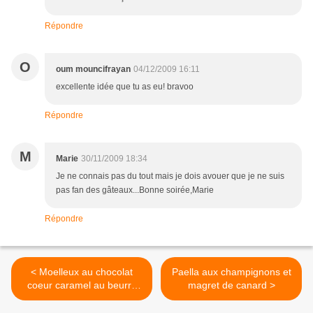
Répondre
O
oum mouncifrayan
04/12/2009 16:11
excellente idée que tu as eu! bravoo
Répondre
M
Marie
30/11/2009 18:34
Je ne connais pas du tout mais je dois avouer que je ne suis
pas fan des gâteaux...Bonne soirée,Marie
Répondre
< Moelleux au chocolat
Paella aux champignons et
coeur caramel au beurre
magret de canard >
salé