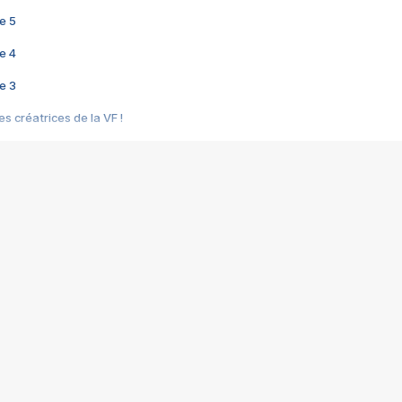
e 5
e 4
e 3
s créatrices de la VF !
e 2
e 1
e Mektoub My Love arrive enfin ! Rencontre avec Shaïn Boumedine et Sal
i : après Toni en famille
elle réalise le bouleversant Dites lui que je l'aime
ais ! Rencontre autour de Vie privée de Rebecca Zlotowski
 de Marguerite, Grave... Rencontre avec Ella Rumpf
 Les Rêveurs, un film intime sur la santé mentale