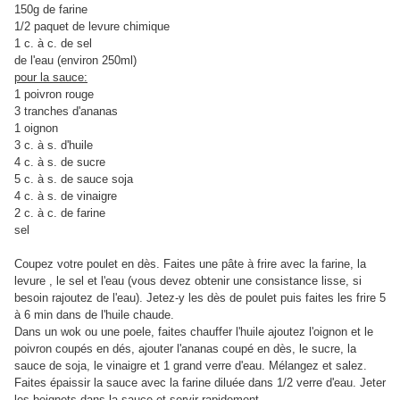
150g de farine
1/2 paquet de levure chimique
1 c. à c. de sel
de l'eau (environ 250ml)
pour la sauce:
1 poivron rouge
3 tranches d'ananas
1 oignon
3 c. à s. d'huile
4 c. à s. de sucre
5 c. à s. de sauce soja
4 c. à s. de vinaigre
2 c. à c. de farine
sel
Coupez votre poulet en dès. Faites une pâte à frire avec la farine, la
levure , le sel et l'eau (vous devez obtenir une consistance lisse, si
besoin rajoutez de l'eau). Jetez-y les dès de poulet puis faites les frire 5
à 6 min dans de l'huile chaude.
Dans un wok ou une poele, faites chauffer l'huile ajoutez l'oignon et le
poivron coupés en dés, ajouter l'ananas coupé en dès, le sucre, la
sauce de soja, le vinaigre et 1 grand verre d'eau. Mélangez et salez.
Faites épaissir la sauce avec la farine diluée dans 1/2 verre d'eau. Jeter
les beignets dans la sauce et servir rapidement.