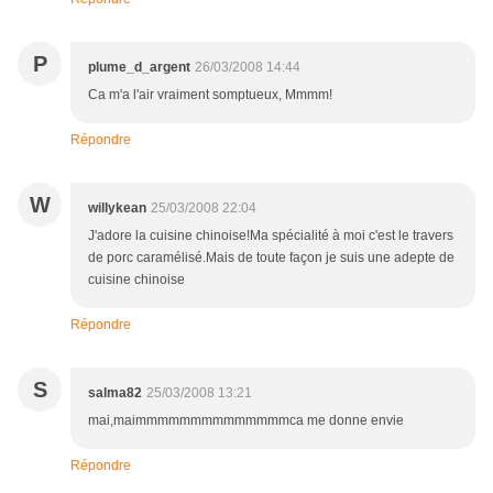
P
plume_d_argent
26/03/2008 14:44
Ca m'a l'air vraiment somptueux, Mmmm!
Répondre
W
willykean
25/03/2008 22:04
J'adore la cuisine chinoise!Ma spécialité à moi c'est le travers
de porc caramélisé.Mais de toute façon je suis une adepte de
cuisine chinoise
Répondre
S
salma82
25/03/2008 13:21
mai,maimmmmmmmmmmmmmmca me donne envie
Répondre